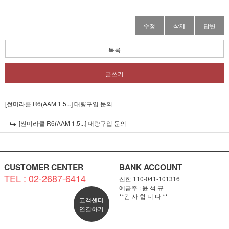
수정
삭제
답변
목록
글쓰기
[썬미라클 R6(AAM 1.5...]
대량구입 문의
[썬미라클 R6(AAM 1.5...]
대량구입 문의
CUSTOMER CENTER
BANK ACCOUNT
TEL : 02-2687-6414
신한 110-041-101316
예금주 : 윤 석 규
**감 사 합 니 다 **
고객센터
연결하기