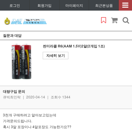
로그인
회원가입
마이페이지
최근본상품
질문과 대답
썬미라클 R6(AAM 1.5V)2알(2개입 1조)
자세히 보기
대량구입 문의
큐빅최인락
|
2020-04-14
|
조회수 1344
3천개 구매하려고 알아보고있는데
가격문의드립니다.
혹시 3알 포장이나 4알포장도 가능한가요??