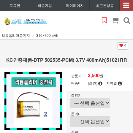
로그인
회원가입
마이페이지
최근본상품
리튬폴리머충전지
310~700mAh
0
KC인증제품-DTP 502535-PCM( 3.7V 400mAh)51021RR
3,500
상품가
원
배송비
(조건)
지역별
충전기
콘넥터
수량