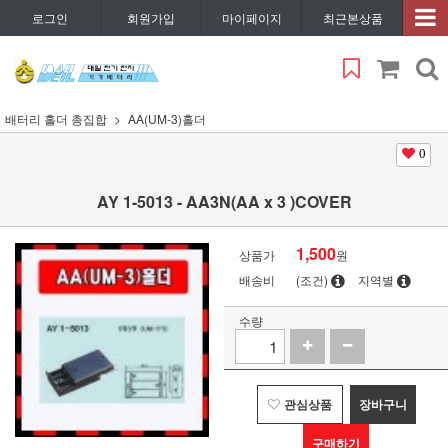
로그인
회원가입
마이페이지
최근본상품
배터리 홀더 총집합
AA(UM-3)홀더
0
AY 1-5013 - AA3N(AA x 3 )COVER
1,500
상품가
원
배송비
(조건)
지역별
수량
관심상품
장바구니
구매하기