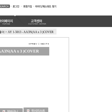
)홀더
>
AY 1-5013 - AA3N(AA x 3 )COVER
 AA3N(AA x 3 )COVER