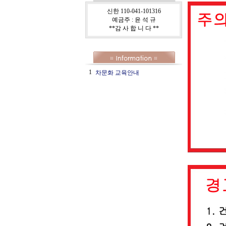
신한 110-041-101316
예금주 : 윤 석 규
**감 사 합 니 다 **
1
차문화 교육안내