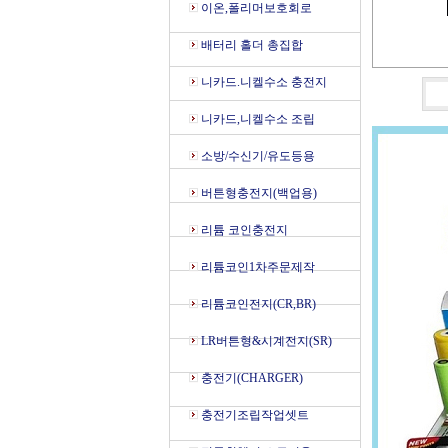
이온,폴리머보호회로
배터리 홀더 총집합
니카드.니켈수소 충전지
니카드,니켈수소 조립
소방/수신기/유도등용
버튼형충전지(백업용)
리튬 코인충전지
리튬코인1차주문제작
리튬코인전지(CR,BR)
LR버튼형&시계전지(SR)
충전기(CHARGER)
충전기조립작업셋트