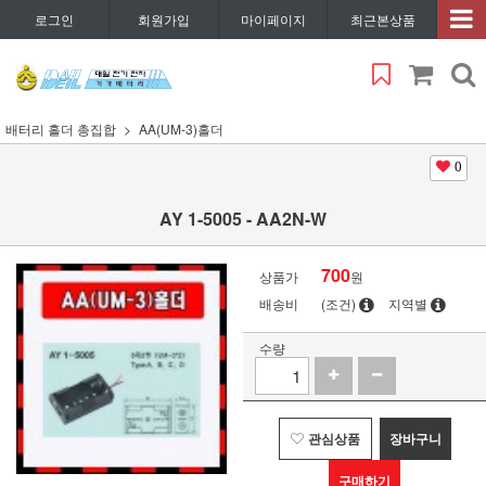
로그인
회원가입
마이페이지
최근본상품
배터리 홀더 총집합
AA(UM-3)홀더
0
AY 1-5005 - AA2N-W
700
상품가
원
배송비
(조건)
지역별
수량
관심상품
장바구니
구매하기