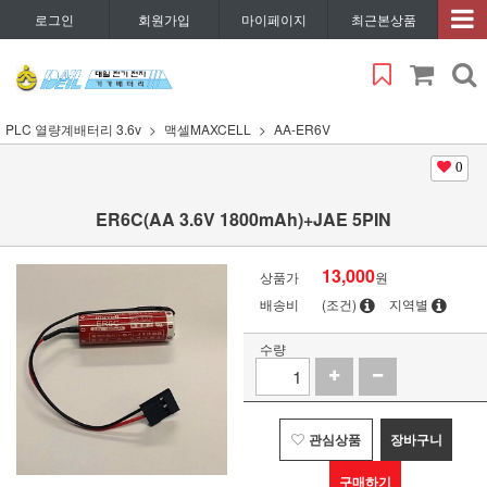
로그인
회원가입
마이페이지
최근본상품
PLC 열량계배터리 3.6v
맥셀MAXCELL
AA-ER6V
0
ER6C(AA 3.6V 1800mAh)+JAE 5PIN
13,000
상품가
원
배송비
(조건)
지역별
수량
관심상품
장바구니
구매하기