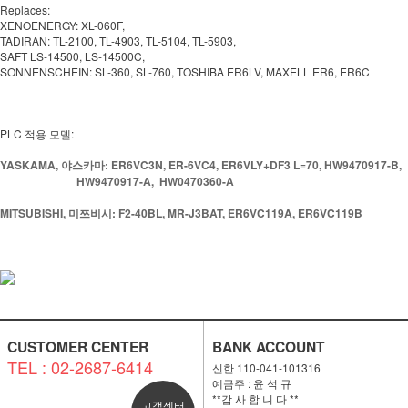
Replaces:
XENOENERGY: XL-060F,
TADIRAN: TL-2100, TL-4903, TL-5104, TL-5903,
SAFT LS-14500, LS-14500C,
SONNENSCHEIN: SL-360, SL-760, TOSHIBA ER6LV, MAXELL ER6, ER6C
PLC 적용 모델:
YASKAMA, 야스카마:
ER6VC3N, ER-6VC4, ER6VLY+DF3 L=70, HW9470917-B,
HW9470917-A, HW0470360-A
MITSUBISHI, 미쯔비시: F2-40BL, MR-J3BAT, ER6VC119A, ER6VC119B
CUSTOMER CENTER
BANK ACCOUNT
TEL : 02-2687-6414
신한 110-041-101316
예금주 : 윤 석 규
**감 사 합 니 다 **
고객센터