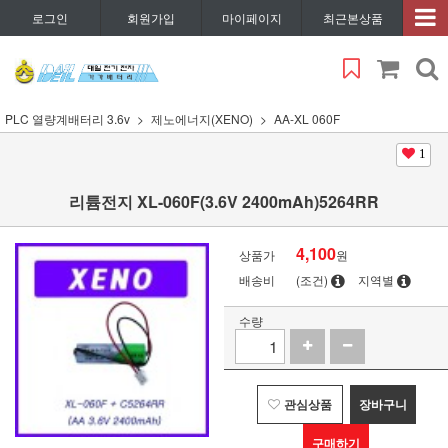
로그인
회원가입
마이페이지
최근본상품
PLC 열량계배터리 3.6v
제노에너지(XENO)
AA-XL 060F
1
리튬전지 XL-060F(3.6V 2400mAh)5264RR
4,100
상품가
원
배송비
(조건)
지역별
수량
관심상품
장바구니
구매하기