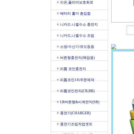
이온,폴리머보호회로
배터리 홀더 총집합
니카드.니켈수소 충전지
니카드,니켈수소 조립
소방/수신기/유도등용
버튼형충전지(백업용)
리튬 코인충전지
리튬코인1차주문제작
리튬코인전지(CR,BR)
LR버튼형&시계전지(SR)
충전기(CHARGER)
충전기조립작업셋트