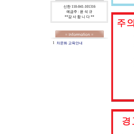
신한 110-041-101316
예금주 : 윤 석 규
**감 사 합 니 다 **
1
차문화 교육안내