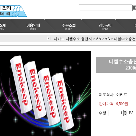
니카드.니켈수소 충전지
>
AA
>
AA
>
니켈수소충전지 
니켈수소충전지
230
제조회사 : 이키프
판매가격 :
9,500원
수량
EA