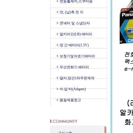
전동휠체어,스쿠터용
연, (납)축 전 지
콘넥터 및 스냅단자
알카라인(LR) 배터리
망 간 배터리(1.5V)
보청기및의료기배터리
무선전화기 배터리
알카,망간1차주문제작
아 답 터(Adapter)
품절제품창고