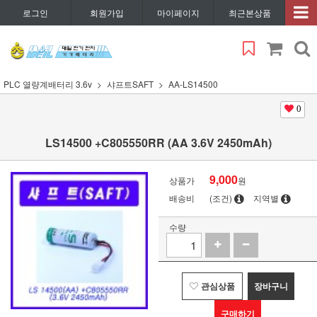
로그인
회원가입
마이페이지
최근본상품
PLC 열량계배터리 3.6v
샤프트SAFT
AA-LS14500
0
LS14500 +C805550RR (AA 3.6V 2450mAh)
9,000
상품가
원
배송비
(조건)
지역별
수량
관심상품
장바구니
구매하기