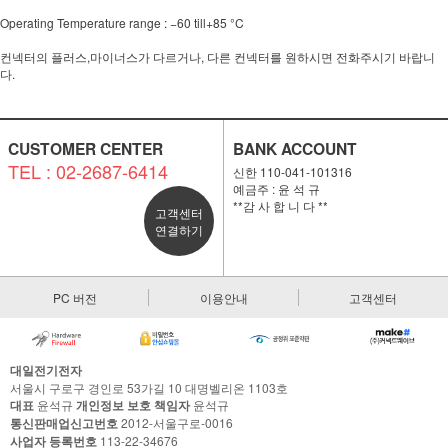
Operating Temperature range : −60 till+85 °C
컨넥터의 플러스,마이너스가 다르거나, 다른 컨넥터를 원하시면 전화주시기 바랍니
다.
CUSTOMER CENTER
BANK ACCOUNT
TEL : 02-2687-6414
신한 110-041-101316
예금주 : 윤 석 규
**감 사 합 니 다 **
고객센터
연결하기
PC 버전
이용안내
고객센터
대일전기전자
서울시 구로구 경인로 53가길 10 대명벨리온 1103호
대표
윤석규
개인정보 보호 책임자
윤석규
통신판매업신고번호
2012-서울구로-0016
사업자 등록번호
113-22-34676