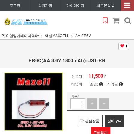
로그인
회원가입
마이페이지
최근본상품
PLC 열량계배터리 3.6v
맥셀MAXCELL
AA-ER6V
1
ER6C(AA 3.6V 1800mAh)+JST-RR
11,500
상품가
원
배송비
(조건)
지역별
수량
관심상품
장바구니
구매하기