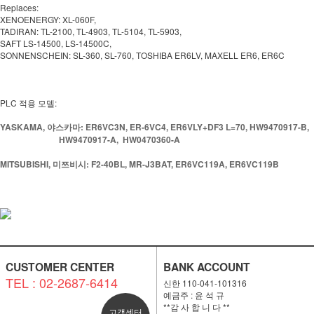
Replaces:
XENOENERGY: XL-060F,
TADIRAN: TL-2100, TL-4903, TL-5104, TL-5903,
SAFT LS-14500, LS-14500C,
SONNENSCHEIN: SL-360, SL-760, TOSHIBA ER6LV, MAXELL ER6, ER6C
PLC 적용 모델:
YASKAMA, 야스카마:
ER6VC3N, ER-6VC4, ER6VLY+DF3 L=70, HW9470917-B,
HW9470917-A, HW0470360-A
MITSUBISHI, 미쯔비시: F2-40BL, MR-J3BAT, ER6VC119A, ER6VC119B
CUSTOMER CENTER
BANK ACCOUNT
TEL : 02-2687-6414
신한 110-041-101316
예금주 : 윤 석 규
**감 사 합 니 다 **
고객센터