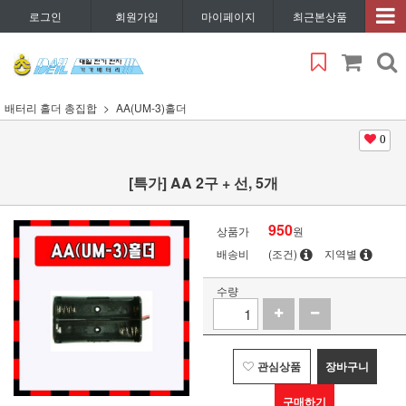
로그인
회원가입
마이페이지
최근본상품
배터리 홀더 총집합
AA(UM-3)홀더
0
[특가] AA 2구 + 선, 5개
950
상품가
원
배송비
(조건)
지역별
수량
관심상품
장바구니
구매하기