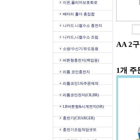
이온,폴리머보호회로
배터리 홀더 총집합
니카드.니켈수소 충전지
니카드,니켈수소 조립
AA 2
소방/수신기/유도등용
버튼형충전지(백업용)
1개 주
리튬 코인충전지
리튬코인1차주문제작
리튬코인전지(CR,BR)
LR버튼형&시계전지(SR)
충전기(CHARGER)
충전기조립작업셋트