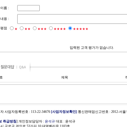
이름 :
내용 :
평점
★
★★
★★★
★★★★
★★★★★
입력된 고객 평가가 없습니다.
호
제목
 사업자등록번호 : 113-22-34676
[사업자정보확인]
통신판매업신고번호 : 2012-서울
보 취급방침
] 개인정보담당자 :
윤석규
대표 : 윤석규
시 구로구 경인로 53가길 10 대명벨리온 1103호