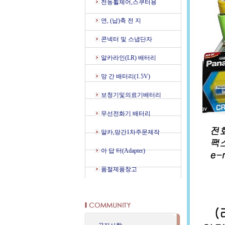
전동휠체어,스쿠터용
연, (납)축 전 지
콘넥터 및 스냅단자
알카라인(LR) 배터리
망 간 배터리(1.5V)
보청기및의료기배터리
무선전화기 배터리
알카,망간1차주문제작
아 답 터(Adapter)
품절제품창고