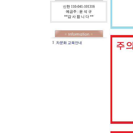
신한 110-041-101316
예금주 : 윤 석 규
**감 사 합 니 다 **
1
차문화 교육안내