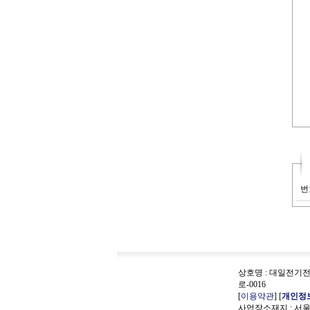
번
상호명 : 대일전기전자
로-0016
[
이용약관
] [
개인정
사업장소재지 : 서울