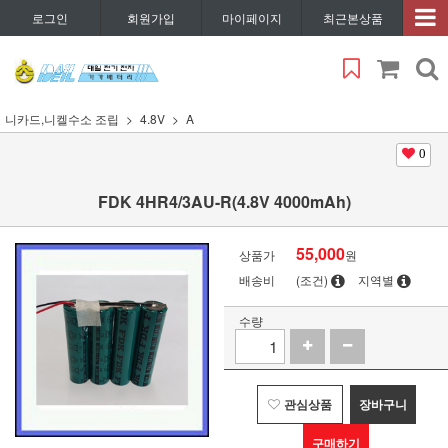
로그인
회원가입
마이페이지
최근본상품
니카드,니켈수소 조립
4.8V
A
0
FDK 4HR4/3AU-R(4.8V 4000mAh)
55,000
상품가
원
배송비
(조건)
지역별
수량
관심상품
장바구니
구매하기