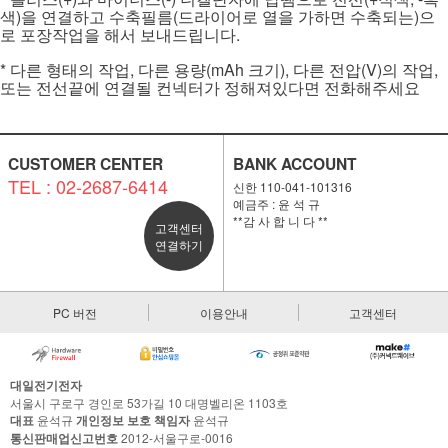
색)을 연결하고 수축필름(드라이어로 열을 가하면 수축되는)으
로 포장작업을 해서 보내드립니다.
* 다른 형태의 작업, 다른 용량(mAh 크기), 다른 전압(V)의 작업,
또는 전선끝에 연결될 컨넥터가 정해져있다면 전화해주세요
CUSTOMER CENTER
BANK ACCOUNT
TEL : 02-2687-6414
신한 110-041-101316
예금주 : 윤 석 규
**감 사 합 니 다 **
고객센터
연결하기
PC 버전
이용안내
고객센터
대일전기전자
서울시 구로구 경인로 53가길 10 대명벨리온 1103호
대표
윤석규
개인정보 보호 책임자
윤석규
통신판매업신고번호
2012-서울구로-0016