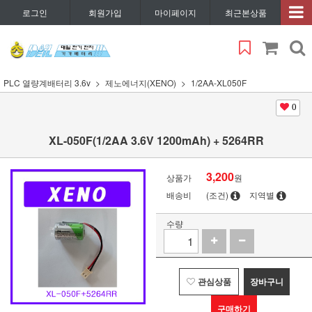
로그인
회원가입
마이페이지
최근본상품
PLC 열량계배터리 3.6v
제노에너지(XENO)
1/2AA-XL050F
0
XL-050F(1/2AA 3.6V 1200mAh) + 5264RR
3,200
상품가
원
배송비
(조건)
지역별
수량
관심상품
장바구니
구매하기