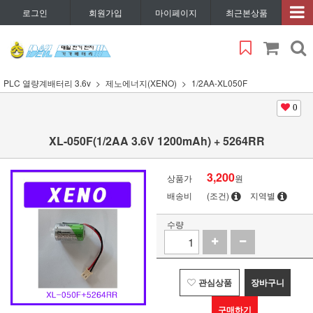
로그인
회원가입
마이페이지
최근본상품
PLC 열량계배터리 3.6v
제노에너지(XENO)
1/2AA-XL050F
0
XL-050F(1/2AA 3.6V 1200mAh) + 5264RR
3,200
상품가
원
배송비
(조건)
지역별
수량
관심상품
장바구니
구매하기