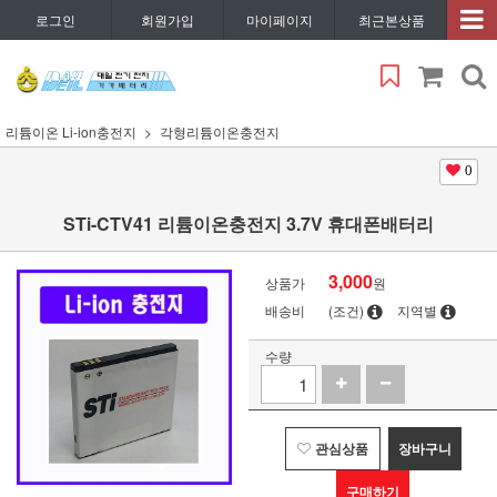
로그인
회원가입
마이페이지
최근본상품
리튬이온 Li-ion충전지
각형리튬이온충전지
0
STi-CTV41 리튬이온충전지 3.7V 휴대폰배터리
3,000
상품가
원
배송비
(조건)
지역별
수량
관심상품
장바구니
구매하기