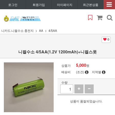
로그인
회원가입
마이페이지
최근본상품
니카드.니켈수소 충전지
AA
4/5AA
0
니켈수소 4/5AA(1.2V 1200mAh)+니켈스폿
5,000
상품가
원
배송비
(조건)
지역별
수량
상품이 품절되었습니다.