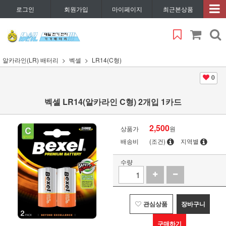
로그인
회원가입
마이페이지
최근본상품
알카라인(LR) 배터리
벡셀
LR14(C형)
0
벡셀 LR14(알카라인 C형) 2개입 1카드
2,500
상품가
원
배송비
(조건)
지역별
수량
관심상품
장바구니
구매하기