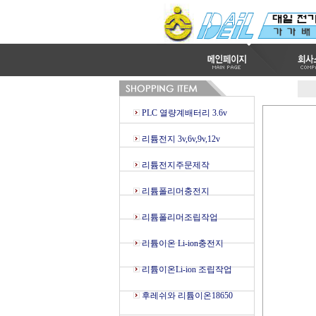
PLC 열량계배터리 3.6v
리튬전지 3v,6v,9v,12v
리튬전지주문제작
리튬폴리머충전지
리튬폴리머조립작업
리튬이온 Li-ion충전지
리튬이온Li-ion 조립작업
후레쉬와 리튬이온18650