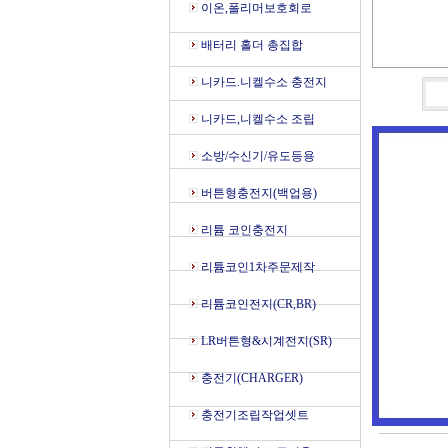
이온,폴리머보호회로
배터리 홀더 총집합
니카드.니켈수소 충전지
니카드,니켈수소 조립
소방/수신기/유도등용
버튼형충전지(백업용)
리튬 코인충전지
리튬코인1차주문제작
리튬코인전지(CR,BR)
LR버튼형&시계전지(SR)
충전기(CHARGER)
충전기조립작업셋트