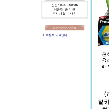
신한 110-041-101316
예금주 : 윤 석 규
**감 사 합 니 다 **
1
차문화 교육안내