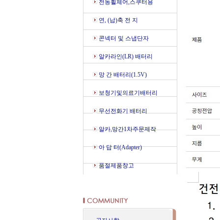
전동휠체어,스쿠터용
연, (납)축 전 지
콘넥터 및 스냅단자
알카라인(LR) 배터리
망 간 배터리(1.5V)
보청기및의료기배터리
무선전화기 배터리
알카,망간1차주문제작
아 답 터(Adapter)
품절제품창고