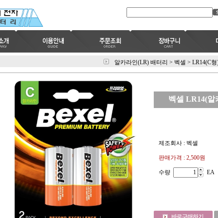
알카라인(LR) 배터리
>
벡셀
>
LR14(C형
벡셀 LR14(알
제조회사 : 벡셀
판매가격 :
2,500원
수량
EA