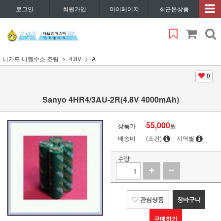
로그인
회원가입
마이페이지
최근본상품
니카드,니켈수소 조립
4.8V
A
0
Sanyo 4HR4/3AU-2R(4.8V 4000mAh)
55,000
상품가
원
배송비
(조건)
지역별
수량
관심상품
장바구니
구매하기