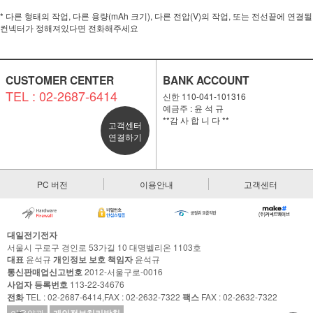
* 다른 형태의 작업, 다른 용량(mAh 크기), 다른 전압(V)의 작업, 또는 전선끝에 연결될
컨넥터가 정해져있다면 전화해주세요
CUSTOMER CENTER
BANK ACCOUNT
TEL : 02-2687-6414
신한 110-041-101316
예금주 : 윤 석 규
**감 사 합 니 다 **
고객센터
연결하기
PC 버전
이용안내
고객센터
대일전기전자
서울시 구로구 경인로 53가길 10 대명벨리온 1103호
대표
윤석규
개인정보 보호 책임자
윤석규
통신판매업신고번호
2012-서울구로-0016
사업자 등록번호
113-22-34676
전화
TEL : 02-2687-6414,FAX : 02-2632-7322
팩스
FAX : 02-2632-7322
이용약관