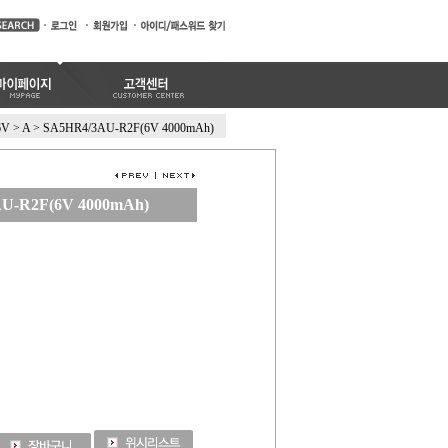
6V
>
A
>
SA5HR4/3AU-R2F(6V 4000mAh)
U-R2F(6V 4000mAh)