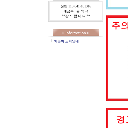
신한 110-041-101316
예금주 : 윤 석 규
**감 사 합 니 다 **
1
차문화 교육안내