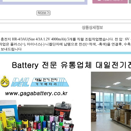
지 HR-4/3AU(Size 4/3A 1.2V 4000mAh) 5개를 직렬 조립작업했습니다. 전 압 : 6V 용 량 
 남은작업은 플러스(+), 마이너스(-) 니켈단자에 납땜으로 전선(+적색, -흑색)을 연결후
 보내드립니다