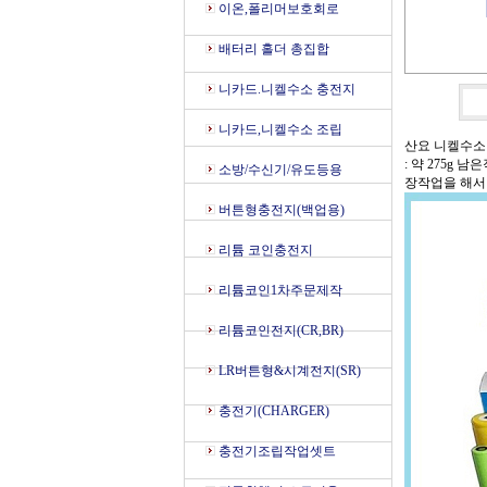
이온,폴리머보호회로
배터리 홀더 총집합
니카드.니켈수소 충전지
니카드,니켈수소 조립
산요 니켈수소 충전
: 약 275g
소방/수신기/유도등용
장작업을 해서
버튼형충전지(백업용)
리튬 코인충전지
리튬코인1차주문제작
리튬코인전지(CR,BR)
LR버튼형&시계전지(SR)
충전기(CHARGER)
충전기조립작업셋트