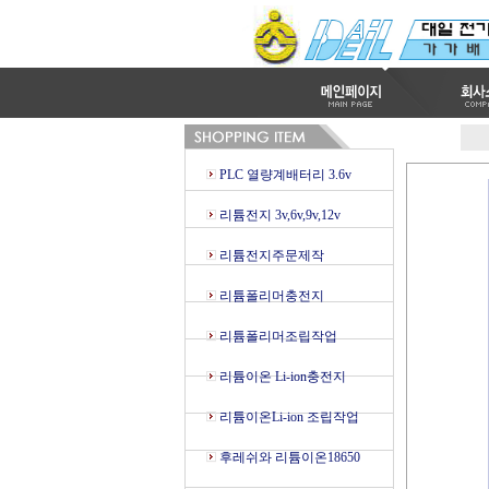
PLC 열량계배터리 3.6v
리튬전지 3v,6v,9v,12v
리튬전지주문제작
리튬폴리머충전지
리튬폴리머조립작업
리튬이온 Li-ion충전지
리튬이온Li-ion 조립작업
후레쉬와 리튬이온18650