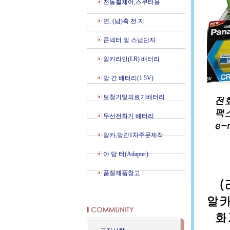
전동휠체어,스쿠터용
연, (납)축 전 지
콘넥터 및 스냅단자
알카라인(LR) 배터리
망 간 배터리(1.5V)
보청기및의료기배터리
무선전화기 배터리
알카,망간1차주문제작
아 답 터(Adapter)
품절제품창고