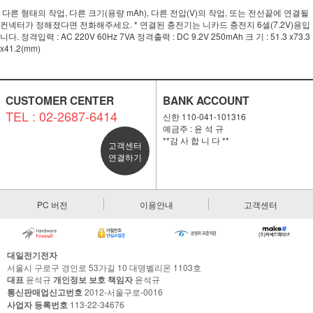
다른 형태의 작업, 다른 크기(용량 mAh), 다른 전압(V)의 작업, 또는 전선끝에 연결될
컨넥터가 정해졌다면 전화해주세요. * 연결된 충전기는 니카드 충전지 6셀(7.2V)용입
니다. 정격입력 : AC 220V 60Hz 7VA 정격출력 : DC 9.2V 250mAh 크 기 : 51.3 x73.3
x41.2(mm)
CUSTOMER CENTER
BANK ACCOUNT
TEL : 02-2687-6414
신한 110-041-101316
예금주 : 윤 석 규
**감 사 합 니 다 **
고객센터
연결하기
PC 버전
이용안내
고객센터
대일전기전자
서울시 구로구 경인로 53가길 10 대명벨리온 1103호
대표
윤석규
개인정보 보호 책임자
윤석규
통신판매업신고번호
2012-서울구로-0016
사업자 등록번호
113-22-34676