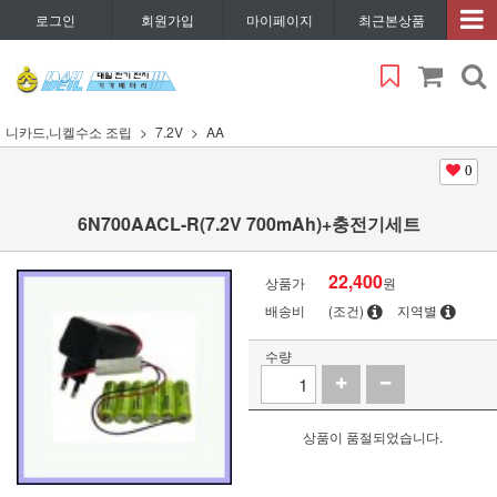
로그인
회원가입
마이페이지
최근본상품
니카드,니켈수소 조립
7.2V
AA
0
6N700AACL-R(7.2V 700mAh)+충전기세트
22,400
상품가
원
배송비
(조건)
지역별
수량
상품이 품절되었습니다.