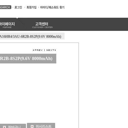
A16HR4/3AU-6R2B-8S2P(9.6V 8000mAh)
R2B-8S2P(9.6V 8000mAh)