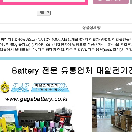
지 HR-4/3AU(Size 4/3A 1.2V 4000mAh) 16개를 8개씩 직렬과 병렬로 작업을했습니다. 전 
 무 게 : 약 880g 플러스(+), 마이너스(-) 니켈단자에 납땜으로 전선(+적색, -흑색)
을해서 보내드립니다. 다른 형태의 작업, 다른 전압(V), 다른 용량(mAh, 크기)의 