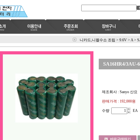
니카드,니켈수소 조립
>
9.6V
>
A
>
S
SA16HR4/3AU-6
제조회사 : Sanyo 산요
판매가격 :
192,000원
수량
EA