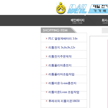
PLC 열량계배터리 3.6v
리튬전지 3v,6v,9v,12v
리튬전지주문제작
리튬폴리머충전지
리튬폴리머조립작업
리튬이온 Li-ion충전지
리튬이온Li-ion 조립작업
후레쉬와 리튬이온18650