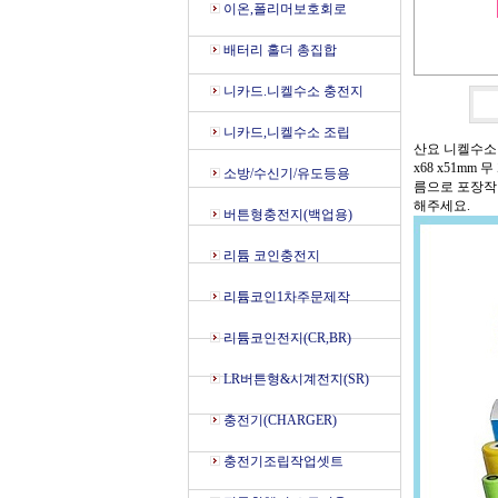
이온,폴리머보호회로
배터리 홀더 총집합
니카드.니켈수소 충전지
니카드,니켈수소 조립
산요 니켈수소 충전
x68 x51mm
소방/수신기/유도등용
름으로 포장작업
해주세요.
버튼형충전지(백업용)
리튬 코인충전지
리튬코인1차주문제작
리튬코인전지(CR,BR)
LR버튼형&시계전지(SR)
충전기(CHARGER)
충전기조립작업셋트