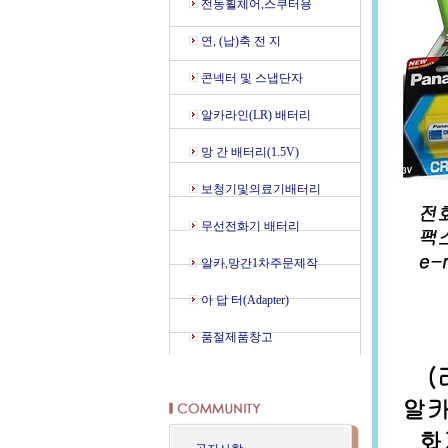
전동휠체어,스쿠터용
연, (납)축 전 지
콘넥터 및 스냅단자
알카라인(LR) 배터리
망 간 배터리(1.5V)
보청기및의료기배터리
무선전화기 배터리
알카,망간1차주문제작
아 답 터(Adapter)
품절제품창고