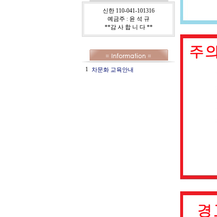
신한 110-041-101316
예금주 : 윤 석 규
**감 사 합 니 다 **
1
차문화 교육안내