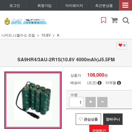
로그인
회원가입
마이페이지
최근본상품
니카드,니켈수소 조립
10.8V
A
0
SA9HR4/3AU-2R1S(10.8V 4000mAh)J5.5FM
108,000
상품가
원
배송비
(조건)
지역별
수량
관심상품
장바구니
구매하기