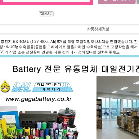
지 HR-4/3AU (1.2V 4000mAh) 9개를 직렬 조립작업후 D.C잭을 연결했습니다. 전 압 : 10.
m 중 량 : 약 495g 수축필름(공업용 드라이어로 열을가하면 수축되는)으로 포장작업을 해서
압(V)의 작업 또는 전선끝에 연결될 다른 컨넥터가 정해졌다면 전화해주세요.