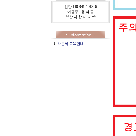
신한 110-041-101316
예금주 : 윤 석 규
**감 사 합 니 다 **
1
차문화 교육안내