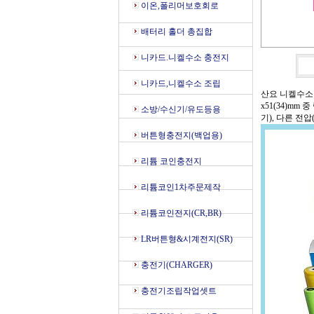
이온,폴리머보호회로
배터리 홀더 총집합
니카드.니켈수소 충전지
니카드,니켈수소 조립
산요 니켈수소 충전
x51(34)m
소방/수신기/유도등용
기), 다른 전
버튼형충전지(백업용)
리튬 코인충전지
리튬코인1차주문제작
리튬코인전지(CR,BR)
LR버튼형&시계전지(SR)
충전기(CHARGER)
충전기조립작업셋트