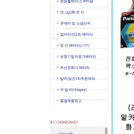
전동휠체어,스쿠터용
연, (납)축 전 지
콘넥터 및 스냅단자
알카라인(LR) 배터리
망 간 배터리(1.5V)
보청기및의료기배터리
무선전화기 배터리
알카,망간1차주문제작
아 답 터(Adapter)
품절제품창고