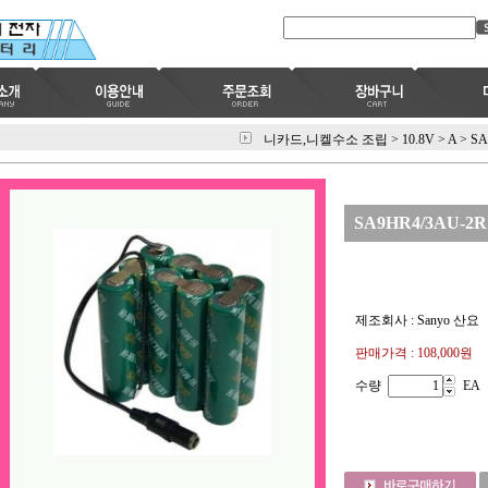
니카드,니켈수소 조립
>
10.8V
>
A
>
SA
SA9HR4/3AU-2R1
제조회사 : Sanyo 산요
판매가격 :
108,000원
수량
EA