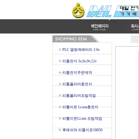
PLC 열량계배터리 3.6v
리튬전지 3v,6v,9v,12v
리튬전지주문제작
리튬폴리머충전지
리튬폴리머조립작업
리튬이온 Li-ion충전지
리튬이온Li-ion 조립작업
후레쉬와 리튬이온18650