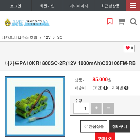
로그인
회원가입
마이페이지
최근본상품
니카드,니켈수소 조립
12V
SC
0
니카드PA10KR1800SC-2R(12V 1800mAh)C23106FM-RB
85,000
상품가
원
배송비
(조건)
지역별
수량
관심상품
장바구니
구매하기