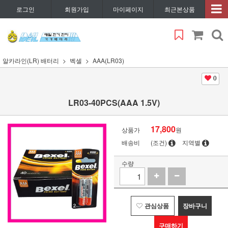
로그인
회원가입
마이페이지
최근본상품
알카라인(LR) 배터리
벡셀
AAA(LR03)
0
LR03-40PCS(AAA 1.5V)
17,800
상품가
원
배송비
(조건)
지역별
수량
관심상품
장바구니
구매하기