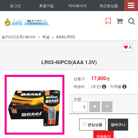
로그인
회원가입
마이페이지
최근본상품
알카라인(LR) 배터리
벡셀
AAA(LR03)
0
LR03-40PCS(AAA 1.5V)
17,800
상품가
원
배송비
(조건)
지역별
수량
관심상품
장바구니
구매하기