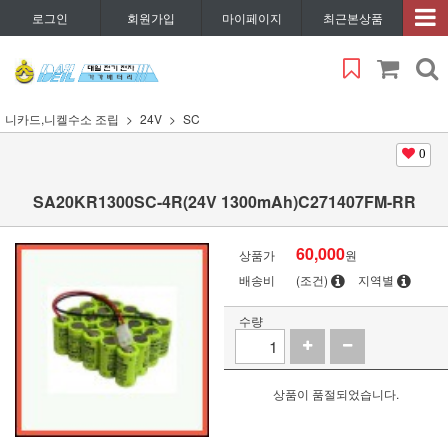
로그인
회원가입
마이페이지
최근본상품
니카드,니켈수소 조립
24V
SC
0
SA20KR1300SC-4R(24V 1300mAh)C271407FM-RR
60,000
상품가
원
배송비
(조건)
지역별
수량
상품이 품절되었습니다.