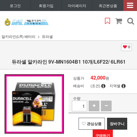
로그인
회원가입
마이페이지
최근본상품
알카라인(LR) 배터리
듀라셀
0
듀라셀 알카라인 9V-MN1604B1 10개/L6F22/ 6LR61
42,000
상품가
원
배송비
(조건)
지역별
수량
관심상품
장바구니
구매하기