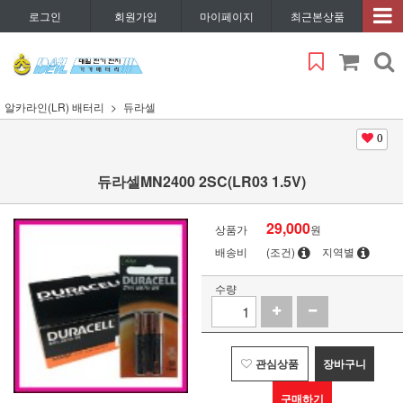
로그인
회원가입
마이페이지
최근본상품
알카라인(LR) 배터리
듀라셀
0
듀라셀MN2400 2SC(LR03 1.5V)
29,000
상품가
원
배송비
(조건)
지역별
수량
관심상품
장바구니
구매하기