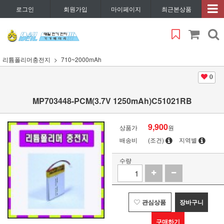
로그인
회원가입
마이페이지
최근본상품
리튬폴리머충전지
710~2000mAh
0
MP703448-PCM(3.7V 1250mAh)C51021RB
9,900
상품가
원
배송비
(조건)
지역별
수량
관심상품
장바구니
구매하기