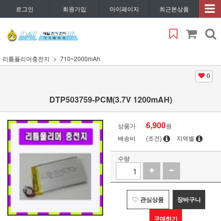
로그인
회원가입
마이페이지
최근본상품
리튬폴리머충전지
710~2000mAh
0
DTP503759-PCM(3.7V 1200mAH)
6,900
상품가
원
배송비
(조건)
지역별
수량
관심상품
장바구니
구매하기