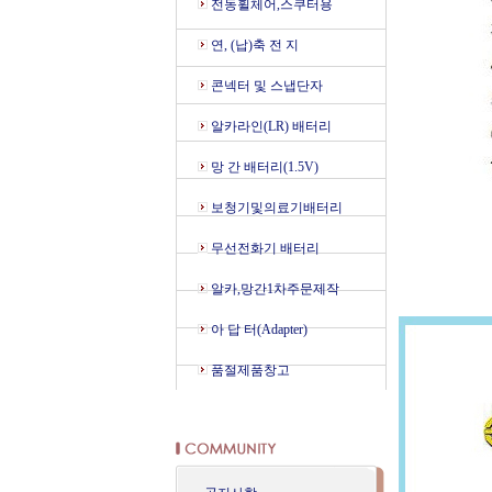
전동휠체어,스쿠터용
연, (납)축 전 지
콘넥터 및 스냅단자
알카라인(LR) 배터리
망 간 배터리(1.5V)
보청기및의료기배터리
무선전화기 배터리
알카,망간1차주문제작
아 답 터(Adapter)
품절제품창고