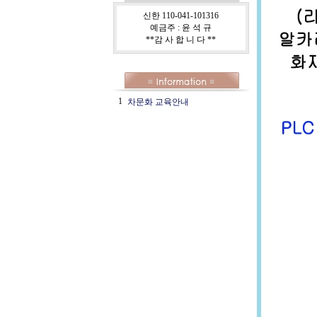
신한 110-041-101316
예금주 : 윤 석 규
**감 사 합 니 다 **
1
차문화 교육안내