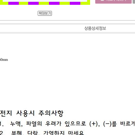
h
x50mm