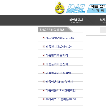
PLC 열량계배터리 3.6v
리튬전지 3v,6v,9v,12v
리튬전지주문제작
리튬폴리머충전지
리튬폴리머조립작업
리튬이온 Li-ion충전지
리튬이온Li-ion 조립작업
후레쉬와 리튬이온18650