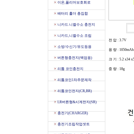
이온,폴리머보호회로
배터리 홀더 총집합
니카드.니켈수소 충전지
니카드,니켈수소 조립
전 압 : 3.7V
소방/수신기/유도등용
용 량 : 1050mA
버튼형충전지(백업용)
크 기 : 5.2 x34 
리튬 코인충전지
중 량 : 18g
리튬코인1차주문제작
리튬코인전지(CR,BR)
LR버튼형&시계전지(SR)
충전기(CHARGER)
충전기조립작업셋트