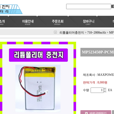
리튬폴리머충전지
>
710~2000mAh
>
MP
MP523450P-PCM-
제조회사 : MAXPOWE
판매가격 :
8,000원
수량
EA