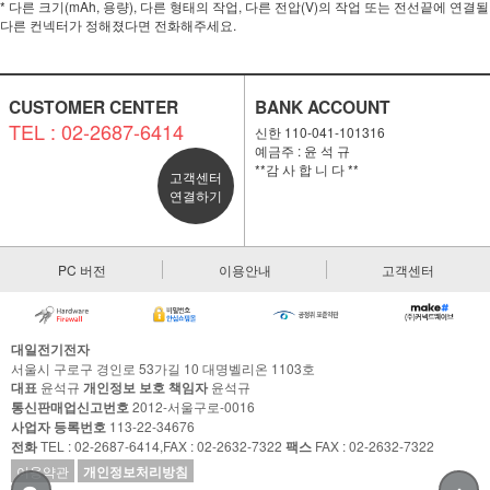
* 다른 크기(mAh, 용량), 다른 형태의 작업, 다른 전압(V)의 작업 또는 전선끝에 연결될
다른 컨넥터가 정해졌다면 전화해주세요.
CUSTOMER CENTER
BANK ACCOUNT
TEL : 02-2687-6414
신한 110-041-101316
예금주 : 윤 석 규
**감 사 합 니 다 **
고객센터
연결하기
PC 버전
이용안내
고객센터
대일전기전자
서울시 구로구 경인로 53가길 10 대명벨리온 1103호
대표
윤석규
개인정보 보호 책임자
윤석규
통신판매업신고번호
2012-서울구로-0016
사업자 등록번호
113-22-34676
전화
TEL : 02-2687-6414,FAX : 02-2632-7322
팩스
FAX : 02-2632-7322
이용약관
개인정보처리방침