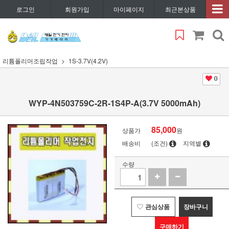
로그인
회원가입
마이페이지
최근본상품
리튬폴리머조립작업
1S-3.7V(4.2V)
0
WYP-4N503759C-2R-1S4P-A(3.7V 5000mAh)
85,000
상품가
원
배송비
(조건)
지역별
수량
관심상품
장바구니
구매하기