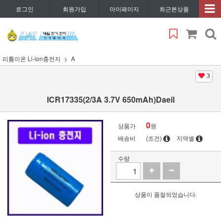
로그인
회원가입
마이페이지
최근본상품
리튬이온 Li-ion충전지
A
3
ICR17335(2/3A 3.7V 650mAh)Daeil
0
상품가
원
배송비
(조건)
지역별
수량
상품이 품절되었습니다.