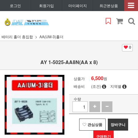
로그인
회원가입
마이페이지
최근본상품
배터리 홀더 총집합
AA(UM-3)홀더
0
AY 1-5025-AA8N(AA x 8)
6,500
상품가
원
배송비
(조건)
지역별
수량
관심상품
장바구니
구매하기