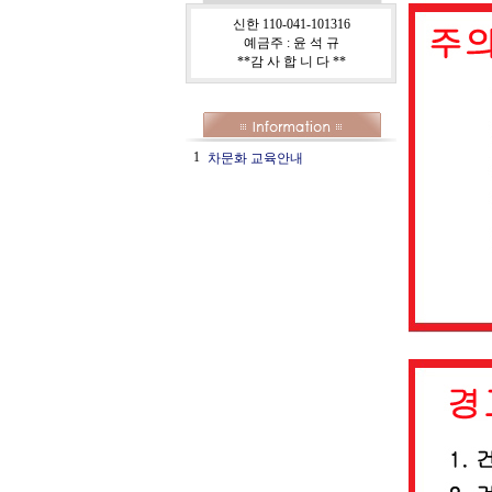
신한 110-041-101316
예금주 : 윤 석 규
**감 사 합 니 다 **
1
차문화 교육안내