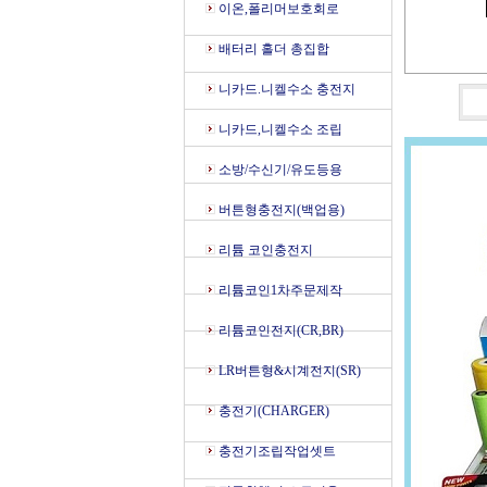
이온,폴리머보호회로
배터리 홀더 총집합
니카드.니켈수소 충전지
니카드,니켈수소 조립
소방/수신기/유도등용
버튼형충전지(백업용)
리튬 코인충전지
리튬코인1차주문제작
리튬코인전지(CR,BR)
LR버튼형&시계전지(SR)
충전기(CHARGER)
충전기조립작업셋트