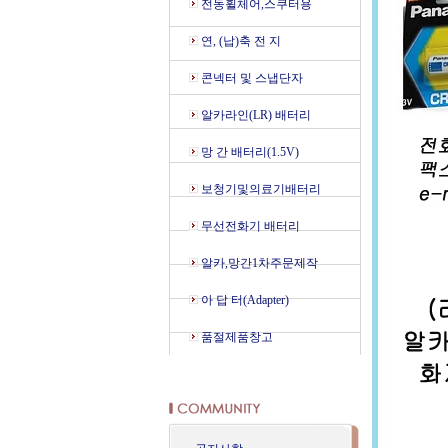
전동휠체어,스쿠터용
연, (납)축 전 지
콘넥터 및 스냅단자
알카라인(LR) 배터리
망 간 배터리(1.5V)
보청기및의료기배터리
무선전화기 배터리
알카,망간1차주문제작
아 답 터(Adapter)
품절제품창고