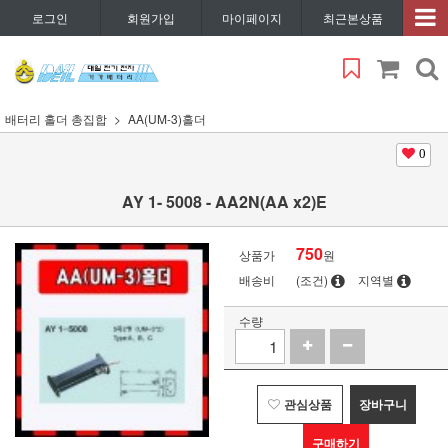
로그인
회원가입
마이페이지
최근본상품
배터리 홀더 총집합
AA(UM-3)홀더
0
AY 1- 5008 - AA2N(AA x2)E
750
상품가
원
배송비
(조건)
지역별
수량
관심상품
장바구니
구매하기