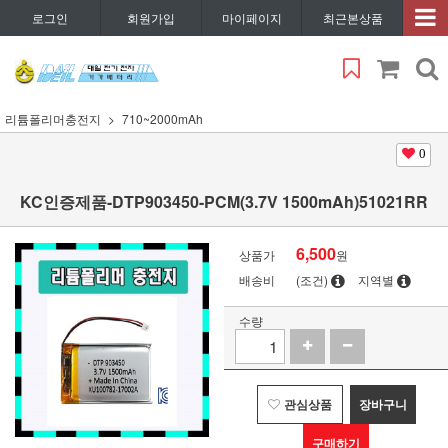
로그인
회원가입
마이페이지
최근본상품
리튬폴리머충전지
710~2000mAh
0
KC인증제품-DTP903450-PCM(3.7V 1500mAh)51021RR
6,500
상품가
원
배송비
(조건)
지역별
수량
관심상품
장바구니
구매하기