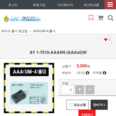
로그인
회원가입
마이페이지
최근본상품
배터리 홀더 총집합
AAA(UM-4)홀더
1
AY 1-7010-AAA6N (AAAx6)W
2,000
상품가
원
배송비
(조건)
지역별
수량
관심상품
장바구니
구매하기