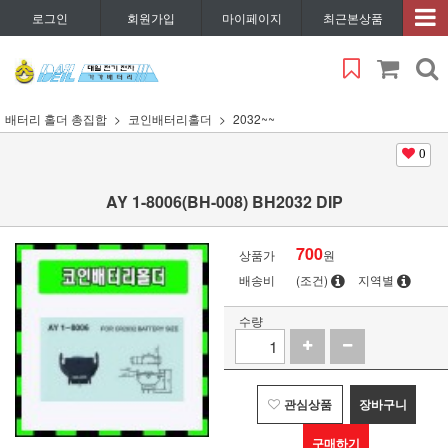
로그인
회원가입
마이페이지
최근본상품
배터리 홀더 총집합
코인배터리홀더
2032~~
0
AY 1-8006(BH-008) BH2032 DIP
700
상품가
원
배송비
(조건)
지역별
수량
관심상품
장바구니
구매하기