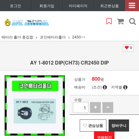
로그인
회원가입
마이페이지
최근본상품
배터리 홀더 총집합
코인배터리홀더
2450~~
0
AY 1-8012 DIP(CH73) CR2450 DIP
800
상품가
원
배송비
(조건)
지역별
수량
관심상품
장바구니
구매하기