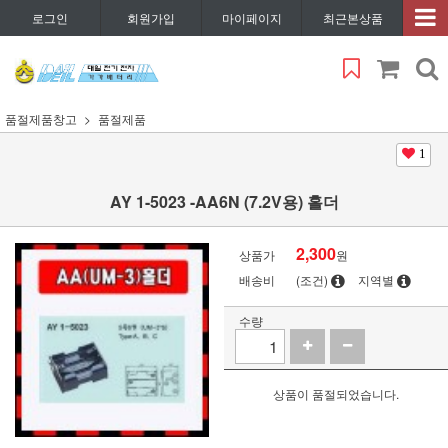
로그인
회원가입
마이페이지
최근본상품
품절제품창고
품절제품
1
AY 1-5023 -AA6N (7.2V용) 홀더
2,300
상품가
원
배송비
(조건)
지역별
수량
상품이 품절되었습니다.