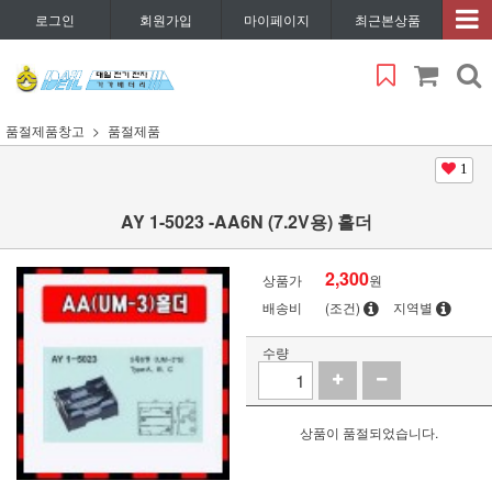
로그인
회원가입
마이페이지
최근본상품
품절제품창고
품절제품
1
AY 1-5023 -AA6N (7.2V용) 홀더
2,300
상품가
원
배송비
(조건)
지역별
수량
상품이 품절되었습니다.