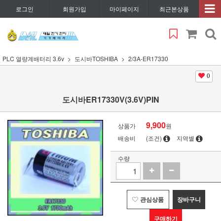
로그인
회원가입
마이페이지
최근본상품
PLC 열량계배터리 3.6v
도시바TOSHIBA
2/3A-ER17330
0
도시바ER17330V(3.6V)PIN
9,900
상품가
원
배송비
(조건)
지역별
수량
관심상품
장바구니
구매하기