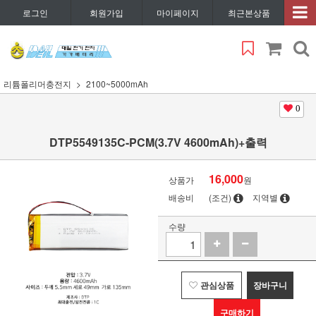
로그인
회원가입
마이페이지
최근본상품
리튬폴리머충전지
2100~5000mAh
0
DTP5549135C-PCM(3.7V 4600mAh)+출력
16,000
상품가
원
배송비
(조건)
지역별
수량
관심상품
장바구니
구매하기