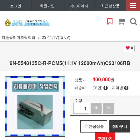
로그인
회원가입
마이페이지
최근본상품
리튬폴리머조립작업
3S-11.1V(12.6V)
0
9N-5548135C-R-PCM5(11.1V 12000mAh)C23106RB
400,000
상품가
원
배송비
(조건)
지역별
수량
관심상품
장바구니
구매하기