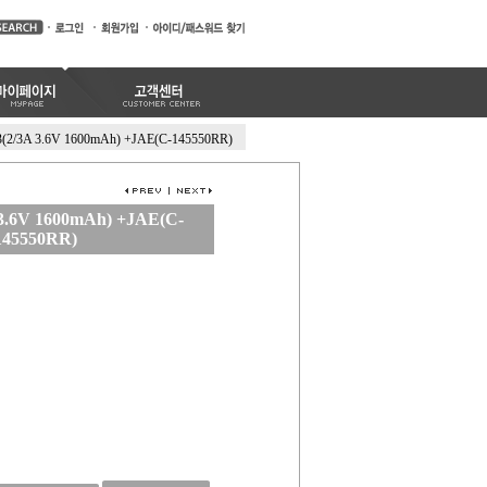
3(2/3A 3.6V 1600mAh) +JAE(C-145550RR)
 3.6V 1600mAh) +JAE(C-
145550RR)