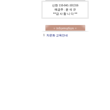
신한 110-041-101316
예금주 : 윤 석 규
**감 사 합 니 다 **
1
차문화 교육안내