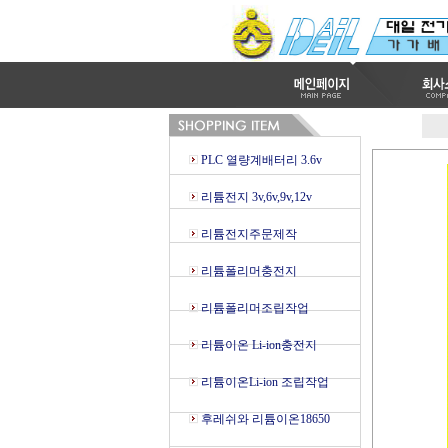
PLC 열량계배터리 3.6v
리튬전지 3v,6v,9v,12v
리튬전지주문제작
리튬폴리머충전지
리튬폴리머조립작업
리튬이온 Li-ion충전지
리튬이온Li-ion 조립작업
후레쉬와 리튬이온18650