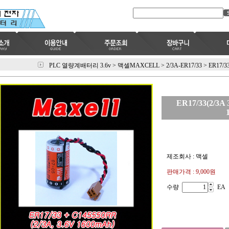
PLC 열량계배터리 3.6v
>
맥셀MAXCELL
>
2/3A-ER17/33
>
ER17/3
ER17/33(2/3A
제조회사 : 맥셀
판매가격 :
9,000원
수량
EA