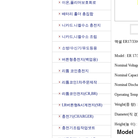
이온,폴리머보호회로
배터리 홀더 총집합
니카드.니켈수소 충전지
니카드,니켈수소 조립
맥셀 ER17/3
소방/수신기/유도등용
Model : ER 17/
버튼형충전지(백업용)
Nominal Volta
리튬 코인충전지
Nominal Capac
리튬코인1차주문제작
Nominal Discha
리튬코인전지(CR,BR)
Operating Te
Weight(중 량) :
LR버튼형&시계전지(SR)
Diameter(직 경)
충전기(CHARGER)
Height(높 이) :
충전기조립작업셋트