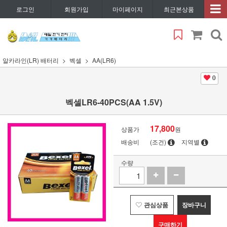
로그인
회원가입
마이페이지
최근본상품
알카라인(LR) 배터리
벡셀
AA(LR6)
0
벡셀LR6-40PCS(AA 1.5V)
17,800
상품가
원
배송비
(조건)
지역별
수량
관심상품
장바구니
구매하기